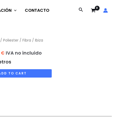
Buscar
ACIÓN
CONTACTO
/
Poliester / Fibra
/ Ibiza
al
Current
IVA no incluido
0
€
metros
price
is:
ADD TO CART
00 €.
4.273,00 €.