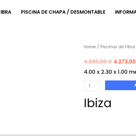
FIBRA
PISCINA DE CHAPA / DESMONTABLE
INFORM
Home
/
Piscinas de Fibra
Origin
4.390,00
€
4.273,0
4.00 x 2.30 x 1.00 
price
was:
Ibiza
quantity
4.390,
Ibiza