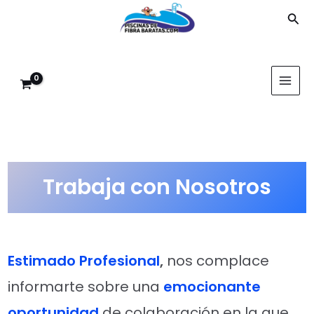
Ir
Bus
al
contenido
MAI
MEN
Trabaja con Nosotros
Estimado Profesional
,
nos complace
informarte sobre una
emocionante
oportunidad
de colaboración en la que