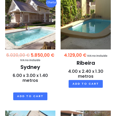
¡Oferta!
Original
Current
6.020,00
€
5.850,00
€
4.129,00
€
IVA no incluido
price
price
IVA no incluido
Ribeira
was:
is:
Sydney
6.020,00 €.
5.850,00 €.
4.00 x 2.40 x 1.30
6.00 x 3.00 x 1.40
metros
metros
ADD TO CART
ADD TO CART