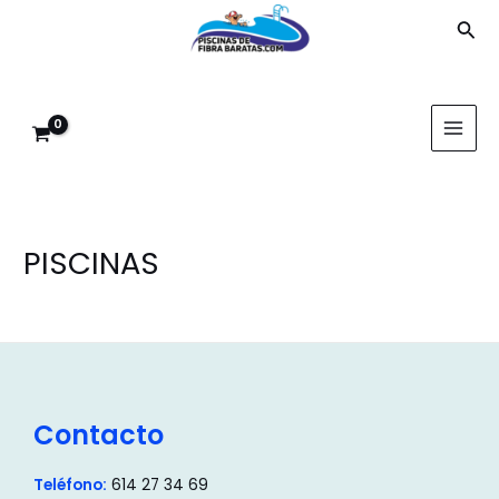
Ir
Bus
al
contenido
MAI
MEN
PISCINAS
Contacto
Teléfono:
614 27 34 69