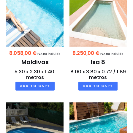
8.058,00
€
8.250,00
€
IVA no incluido
IVA no incluido
Maldivas
Isa 8
5.30 x 2.30 x 1.40
8.00 x 3.80 x 0.72 / 1.89
metros
metros
ADD TO CART
ADD TO CART