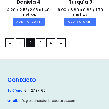
Daniela 4
Turquía 9
4.20 x 2.55/2.95 x 1.40
9.00 x 3.80 x 0.85 / 1.70
metros
metros
ADD TO CART
ADD TO CART
←
1
2
3
4
→
Contacto
Teléfono:
614 27 34 69
email:
info@piscinasdefibrabaratas.com