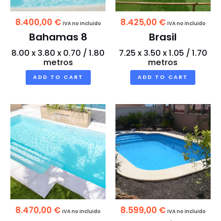
8.400,00
€
8.425,00
€
IVA no incluido
IVA no incluido
Bahamas 8
Brasil
8.00 x 3.80 x 0.70 / 1.80
7.25 x 3.50 x 1.05 / 1.70
metros
metros
ADD TO CART
ADD TO CART
8.470,00
€
8.599,00
€
IVA no incluido
IVA no incluido