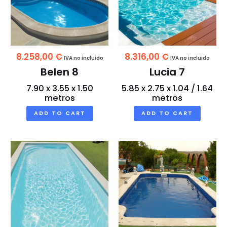
8.258,00
€
8.316,00
€
IVA no incluido
IVA no incluido
Belen 8
Lucia 7
7.90 x 3.55 x 1.50
5.85 x 2.75 x 1.04 / 1.64
metros
metros
ADD TO CART
ADD TO CART