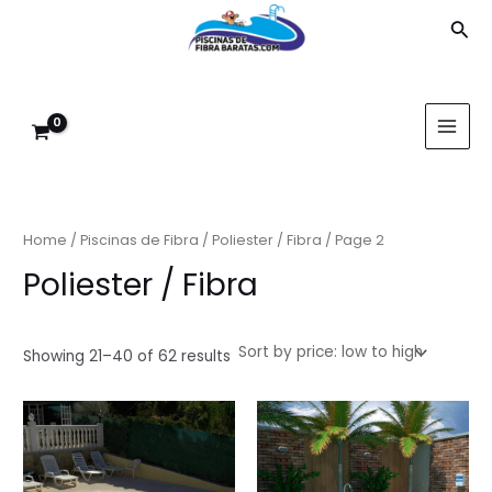
Ir
Bus
al
contenido
MAI
MEN
Home
/
Piscinas de Fibra
/
Poliester / Fibra
/ Page 2
Poliester / Fibra
Showing 21–40 of 62 results