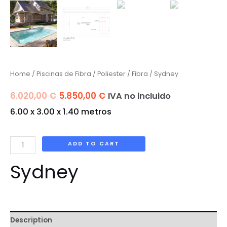
Home
/
Piscinas de Fibra
/
Poliester / Fibra
/ Sydney
Original
Current
6.020,00
€
5.850,00
€
IVA no incluido
6.00 x 3.00 x 1.40 metros
price
price
was:
is:
Sydney
ADD TO CART
6.020,00 €.
5.850,00 €.
quantity
Sydney
Description