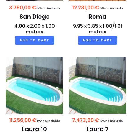
3.790,00
€
12.231,00
€
IVA no incluido
IVA no incluido
San Diego
Roma
4.00 x 2.00 x 1.00
9.95 x 3.85 x 1.00/1.61
metros
metros
ADD TO CART
ADD TO CART
11.256,00
€
7.473,00
€
IVA no incluido
IVA no incluido
Laura 10
Laura 7